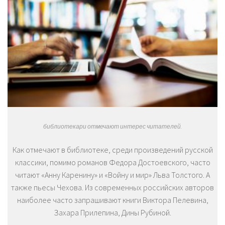
библиотекари отмечают интерес читателей.
Как отмечают в библиотеке, среди произведений русской
классики, помимо романов Федора Достоевского, часто
читают «Анну Каренину» и «Войну и мир» Льва Толстого. А
также пьесы Чехова. Из современных российских авторов
наиболее часто запрашивают книги Виктора Пелевина,
Захара Прилепина, Дины Рубиной.