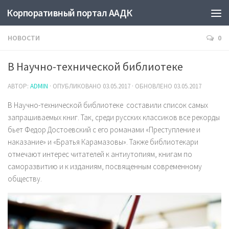
Корпоративный портал ААДК
НОВОСТИ
0
В Научно-технической библиотеке
АВТОР:
ADMIN
· ОПУБЛИКОВАНО
03.05.2017
· ОБНОВЛЕНО
03.05.2017
В Научно-технической библиотеке составили список самых
запрашиваемых книг. Так, среди русских классиков все рекорды
бьет Федор Достоевский с его романами «Преступление и
наказание» и «Братья Карамазовы». Также библиотекари
отмечают интерес читателей к антиутопиям, книгам по
саморазвитию и к изданиям, посвященным современному
обществу.