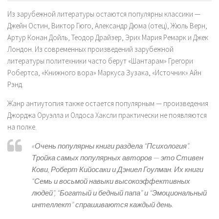
Из зарубежной литературы остаются популярны классики —
Джейн Остин, Виктор Гюго, Александр Дюма (отец), Жюль Верн,
Артур Конан Дойль, Теодор Драйзер, Эрих Мария Ремарк и Джек
Лондон. Из современных произведений зарубежной
литературы политехники часто берут «Шантарам» Грегори
Робертса, «Книжного вора» Маркуса Зузака, «Источник» Айн
Рэнд.
Жанр антиутопия также остается популярным — произведения
Джорджа Оруэлла и Олдоса Хаксли практически не появляются
на полке.
«Очень популярны книги раздела “Психология”.
Тройка самых популярных авторов — это Стивен
Кови, Роберт Кийосаки и Дэниел Гоулман. Их книги
“Семь и восьмой навыки высокоэффективных
людей”, “Богатый и бедный папа” и “Эмоциональный
интеллект” спрашиваются каждый день.